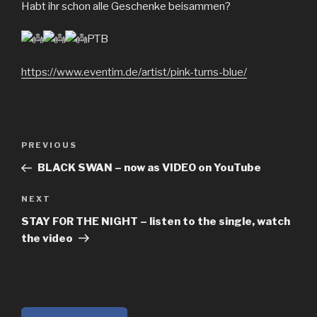
Habt ihr schon alle Geschenke beisammen?
PTB
https://www.eventim.de/artist/pink-turns-blue/
Post
Previous
PREVIOUS
navigation
Post
BLACK SWAN – now as VIDEO on YouTube
Next
NEXT
Post
STAY FOR THE NIGHT – listen to the single, watch
the video